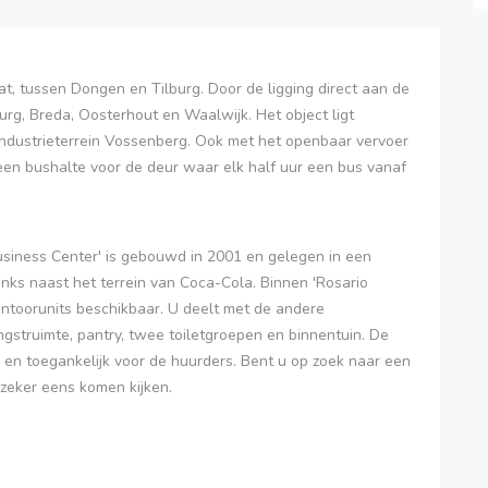
aat, tussen Dongen en Tilburg. Door de ligging direct aan de
rg, Breda, Oosterhout en Waalwijk. Het object ligt
industrieterrein Vossenberg. Ook met het openbaar vervoer
t een bushalte voor de deur waar elk half uur een bus vanaf
siness Center' is gebouwd in 2001 en gelegen in een
inks naast het terrein van Coca-Cola. Binnen 'Rosario
kantoorunits beschikbaar. U deelt met de andere
gstruimte, pantry, twee toiletgroepen en binnentuin. De
r en toegankelijk voor de huurders. Bent u op zoek naar een
 zeker eens komen kijken.