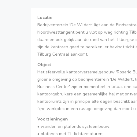
Locatie
Bedrijventerrein 'De Wildert' ligt aan de Eindsestr
Noordwesttangent bent u vlot op weg richting Tilbu
daarmee ook gelijk aan de rand van het Tilburgse 
zijn de kantoren goed te bereiken, er bevindt zich
Tilburg Centraal aankomt.
Object
Het sfeervolle kantoorverzamelgebouw 'Rosario Bu
groene omgeving op bedrijventerrein ‘De Wildert’, l
Business Center' zijn er momenteel in totaal drie 
kantoorgebruikers een gezamenlijke hal met ontvan
kantoorunits zijn in principe alle dagen beschikbaa
fijne werkplek in een rustige omgeving dan moet u
Voorzieningen
• wanden en plafonds systeembouw;
• plafonds met TL-lichtarmaturen;