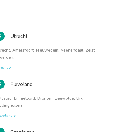
Utrecht
recht
,
Amersfoort
,
Nieuwegein
,
Veenendaal
,
Zeist
,
oerden
,
recht
Flevoland
lystad
,
Emmeloord
,
Dronten
,
Zeewolde
,
Urk
,
ddinghuizen
,
evoland