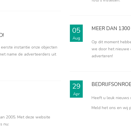
foto's instellen.
MEER DAN 1300 
05
D!
Aug
Op dit moment hebbe
 eerste instantie onze objecten
we door het nieuwe 
met name de adverteerders uit
adverteren!
BEDRIJFSONRO
29
Apr
Heeft u leuk nieuws
Meld het ons en wij 
van 2005. Met deze website
s nu: