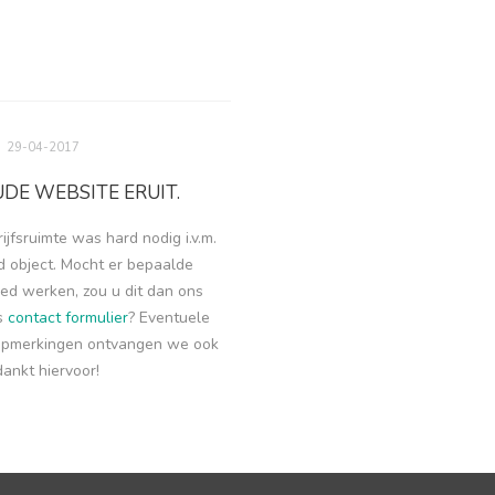
29-04-2017
DE WEBSITE ERUIT.
jfsruimte was hard nodig i.v.m.
 object. Mocht er bepaalde
goed werken, zou u dit dan ons
ns
contact formulier
? Eventuele
opmerkingen ontvangen we ook
ankt hiervoor!