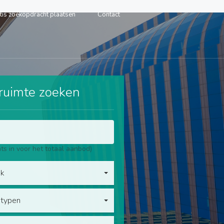
tis zoekopdracht plaatsen
Contact
sruimte zoeken
ts in voor het totaal aanbod)
ek
 typen