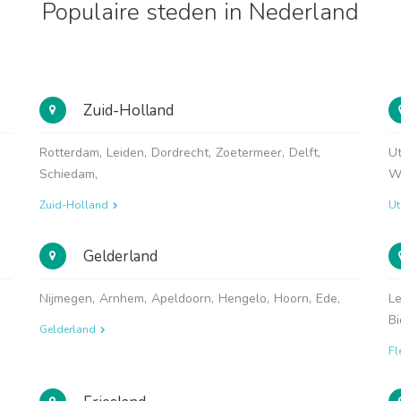
Populaire steden in Nederland
Zuid-Holland
Rotterdam
,
Leiden
,
Dordrecht
,
Zoetermeer
,
Delft
,
Ut
Schiedam
,
W
Zuid-Holland
Ut
Gelderland
Nijmegen
,
Arnhem
,
Apeldoorn
,
Hengelo
,
Hoorn
,
Ede
,
Le
Bi
Gelderland
Fl