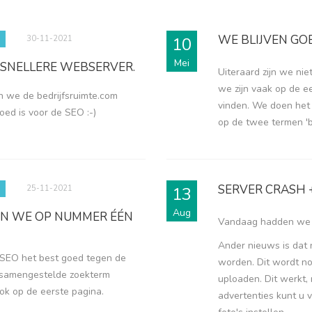
WE BLIJVEN GO
30-11-2021
10
Mei
 SNELLERE WEBSERVER.
Uiteraard zijn we ni
we zijn vaak op de e
n we de bedrijfsruimte.com
vinden. We doen het 
ed is voor de SEO :-)
op de twee termen 'b
SERVER CRASH 
25-11-2021
13
Aug
AAN WE OP NUMMER ÉÉN
Vandaag hadden we e
Ander nieuws is dat 
a SEO het best goed tegen de
worden. Dit wordt n
 samengestelde zoekterm
uploaden. Dit werkt, 
ok op de eerste pagina.
advertenties kunt u 