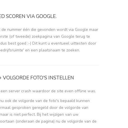
ED SCOREN VIA GOOGLE.
et de nummer één die gevonden wordt via Google maar
erste (of tweede) zoekpagina van Google terug te
dus best goed :-) Dit kunt u eventueel uittesten door
edrijfsruimte' en een plaatsnaam te zoeken.
+ VOLGORDE FOTO'S INSTELLEN
en server crash waardoor de site even offline was.
nu ook de volgorde van de foto's bepaald kunnen
ormaal gesproken geregeld door de volgorde van
maar is niet perfect. Bij het wijzigen van uw
voortaan (onderaan de pagina) nu de volgorde van de