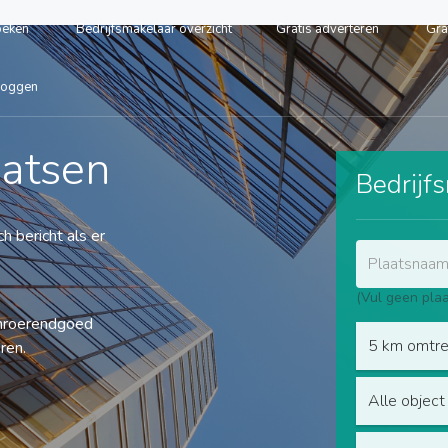
oeken
Bedrijfsmakelaar overzicht
Gratis adverteren
Gra
loggen
aatsen
Bedrijf
h bericht als er
(Vul geen plaa
onroerendgoed
5 km omtr
ren.
Alle object