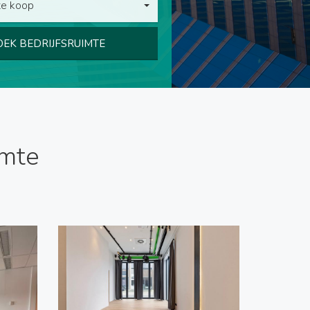
te koop
OEK BEDRIJFSRUIMTE
imte