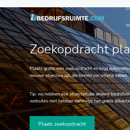
Z
In
Zoekopdracht pl
Plaats gratis een zoekopdracht en krijg automatisc
nieuwe objecten zijn die binnen uw criteria vallen.
Tip: wij hebben ook objecten die andere bedrijfs
websites niet hebben vanwege het gratis adverte
Plaats zoekopdracht