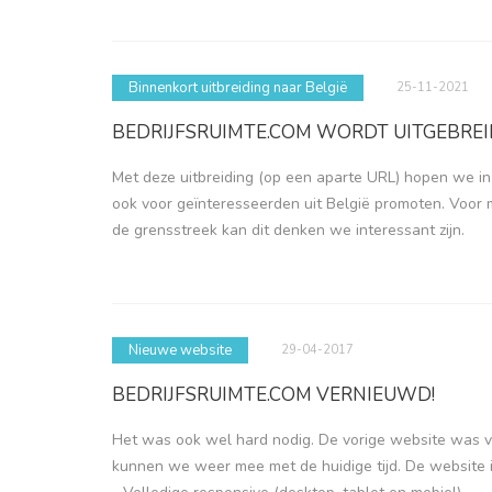
Binnenkort uitbreiding naar België
25-11-2021
BEDRIJFSRUIMTE.COM WORDT UITGEBREI
Met deze uitbreiding (op een aparte URL) hopen we in
ook voor geïnteresseerden uit België promoten. Voor 
de grensstreek kan dit denken we interessant zijn.
Nieuwe website
29-04-2017
BEDRIJFSRUIMTE.COM VERNIEUWD!
Het was ook wel hard nodig. De vorige website was 
kunnen we weer mee met de huidige tijd. De website i