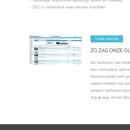
- Volledige responsive (desktop, tablet en mobiel).
- SEO is verbeterd naar nieuwe inzichten.
Oude website
ZO ZAG ONZE OU
De herbouw van bedri
een verouderd upload
funcitonaliteit niet 
willen melden via o
andere verbeterings
erg graag. Alvast Bed