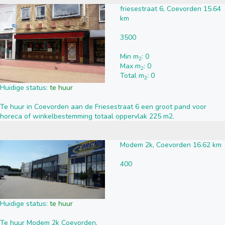
friesestraat 6, Coevorden 15.64
km
3500
Min m
: 0
2
Max m
: 0
2
Total m
: 0
2
Huidige status:
te huur
Te huur in Coevorden aan de Friesestraat 6 een groot pand voor
horeca of winkelbestemming totaal oppervlak 225 m2.
Modem 2k, Coevorden 16.62 km
400
Huidige status:
te huur
Te huur Modem 2k Coevorden,