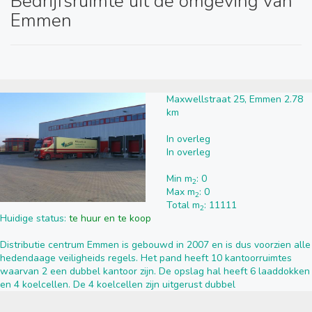
Bedrijfsruimte uit de omgeving van
Emmen
Maxwellstraat 25, Emmen 2.78
km
In overleg
In overleg
Min m
: 0
2
Max m
: 0
2
Total m
: 11111
2
Huidige status:
te huur en te koop
Distributie centrum Emmen is gebouwd in 2007 en is dus voorzien alle
hedendaage veiligheids regels. Het pand heeft 10 kantoorruimtes
waarvan 2 een dubbel kantoor zijn. De opslag hal heeft 6 laaddokken
en 4 koelcellen. De 4 koelcellen zijn uitgerust dubbel