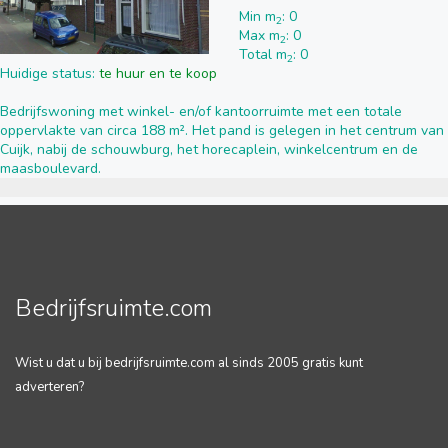
Min m
: 0
2
Max m
: 0
2
Total m
: 0
2
Huidige status:
te huur en te koop
Bedrijfswoning met winkel- en/of kantoorruimte met een totale
oppervlakte van circa 188 m². Het pand is gelegen in het centrum van
Cuijk, nabij de schouwburg, het horecaplein, winkelcentrum en de
maasboulevard.
Bedrijfsruimte.com
Wist u dat u bij bedrijfsruimte.com al sinds 2005 gratis kunt
adverteren?