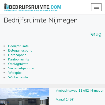
Toggl
navig
Bedrijfsruimte Nijmegen
Terug
Bedrijfsruimte
Beleggingspand
Horecapand
Kantoorruimte
Opslagruimte
Verzamelgebouw
Werkplek
Winkelruimte
Ambachtsweg 11 g52, Nijmegen
Vanaf 145€