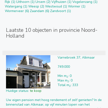
Rijk (1)
Uithoorn (1)
Ursem (2)
Vijfhuizen (1)
Vogelenzang (1)
Watergang (1)
Weesp (2)
Westwoud (1)
Wormer (1)
Wormerveer (6)
Zaandam (6)
Zandvoort (1)
Laatste 10 objecten in provincie Noord-
Holland
Varnebroek 37, Alkmaar
749.000
Min m
: 0
2
Max m
: 0
2
Total m
: 333
2
Huidige status:
te koop
Uw eigen pension met hoog rendement of zelf genieten? In de
binnenstad van Alkmaar, op vijf minuten lopen van het