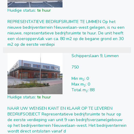
Huidige status:
te huur
REPRESENTATIEVE BEDRIJFSRUIMTE TE LIMMEN Op het
nieuwe bedrijventerrein Nieuwelaan-west gelegen, is nu een
nieuwe, representatieve bedrijfsruimte te huur. De unit heeft
een vloeroppervlak van ca. 80 m2 op de begane grond en 30
m2 op de eerste verdiepi
Schipperslaan 9, Limmen
750
Min m
: 0
2
Max m
: 0
2
Total m
: 88
2
Huidige status:
te huur
NAAR UW WENSEN KANT EN KLAAR OP TE LEVEREN
BEDRIJFSOBJECT Representatieve bedrijfsruimte te huur op
de eerste verdieping van unit 9 van bedrijfsverzamelgebouw
op het bedrijventerrein Nieuwelaan-west. Het bedrijventerrein
wordt direct ontsloten vanaf d