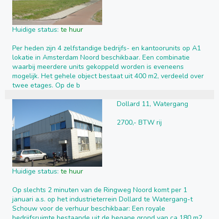
Huidige status:
te huur
Per heden zijn 4 zelfstandige bedrijfs- en kantoorunits op A1
lokatie in Amsterdam Noord beschikbaar. Een combinatie
waarbij meerdere units gekoppeld worden is eveneens
mogelijk. Het gehele object bestaat uit 400 m2, verdeeld over
twee etages. Op de b
Dollard 11, Watergang
2700,- BTW rij
Huidige status:
te huur
Op slechts 2 minuten van de Ringweg Noord komt per 1
januari a.s. op het industrieterrein Dollard te Watergang-t
Schouw voor de verhuur beschikbaar: Een royale
bedrijfsruimte bestaande uit de begane grond van ca 180 m2