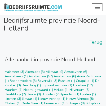
Toggl
navig
Bedrijfsruimte provincie Noord-
Holland
Terug
Alle aanbod in provincie Noord-Holland
Aalsmeer (3)
Akersloot (3)
Alkmaar (9)
Amstelveen (6)
Amstelveen (1)
Amsterdam (57)
Amsterdam (6)
Anna Paulowna
(1)
Badhoevedorp (3)
Beverwijk (3)
Bussum (1)
Cruquius (1)
De
Kwakel (3)
Den Burg (1)
Egmond aan Zee (1)
Haarlem (12)
Haarlem (1)
Heerhugowaard (1)
Heiloo (1)
Hilversum (6)
Hoofddorp (2)
Hoorn (3)
IJmuiden (2)
Ilpendam (1)
Lijnden (1)
Limmen (3)
lkmaar (1)
Nieuw Vennep (1)
Nieuw-Vennep (8)
Obdam (1)
Oude Meer (1)
Purmerend (1)
Schagen (8)
Schiphol-