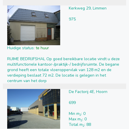
Kerkweg 29, Limmen
975
Huidige status:
te huur
RUIME BEDRIJFSHAL Op goed bereikbare locatie vindt u deze
multifunctionele kantoor-/praktijk-/ bedrijfsruimte. De begane
grond heeft een totale vloeroppervlak van 128 m2 en de
verdieping beslaat 72 m2. De locatie is gelegen in het
centrum van het dorp
De Factorij 4E, Hoorn
699
Min m
: 0
2
Max m
: 0
2
Total m
: 88
2